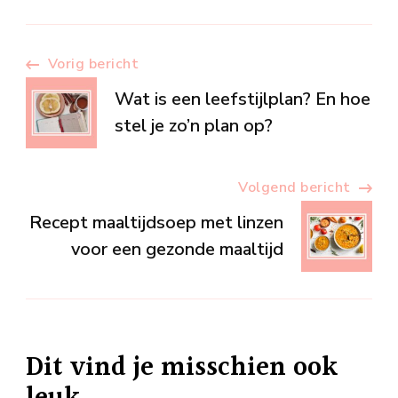
Berichtnavigatie
Vorig bericht
Wat is een leefstijlplan? En hoe
stel je zo’n plan op?
Volgend bericht
Recept maaltijdsoep met linzen
voor een gezonde maaltijd
Dit vind je misschien ook
leuk