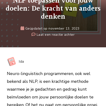
NLP toepassen voor jouw
doelen: De kracht van anders
denken
Geüpdatet op
november 13, 2023
op
Laat een reactie achter
NLP
toepassen
voor
jouw
Ida
doelen:
De
Neuro-linguïstisch programmeren, ook wel
kracht
bekend als NLP, is een krachtige methode
van
waarmee je je gedachten en gedrag kunt
anders
denken
beïnvloeden om jouw persoonlijke doelen te
bereiken. Of het nu gaat om persoonlijke groei,