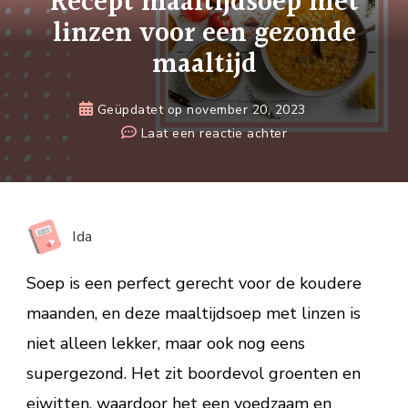
Recept maaltijdsoep met
linzen voor een gezonde
maaltijd
Geüpdatet op
november 20, 2023
op
Laat een reactie achter
Recept
maaltijdsoep
met
linzen
Ida
voor
een
Soep is een perfect gerecht voor de koudere
gezonde
maanden, en deze maaltijdsoep met linzen is
maaltijd
niet alleen lekker, maar ook nog eens
supergezond. Het zit boordevol groenten en
eiwitten, waardoor het een voedzaam en