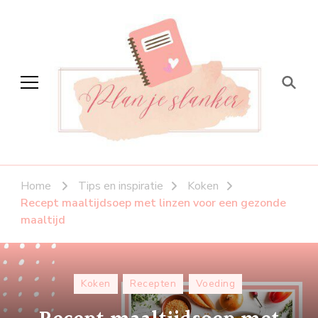
Plan je slanker
Stap voor stap vitaal
Home
Tips en inspiratie
Koken
Recept maaltijdsoep met linzen voor een gezonde
maaltijd
Koken
Recepten
Voeding