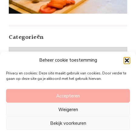
Categorieën
Categorieën
Beheer cookie toestemming
Privacy en cookies: Deze site maakt gebruik van cookies. Door verder te
gaan op deze site ga je akkoord met het gebruik hiervan.
©Plan je slanker
Vandana Lite | Ontwikkeld door
Accepteren
Blossom Themes
. Mogelijk gemaakt door
WordPress
.
Weigeren
Privacy policy
Bekijk voorkeuren
Alles over plannen
Plan je slanker