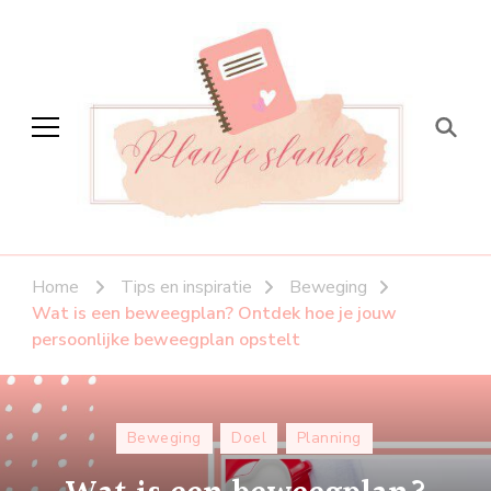
Plan je slanker
Stap voor stap vitaal
Home
Tips en inspiratie
Beweging
Wat is een beweegplan? Ontdek hoe je jouw
persoonlijke beweegplan opstelt
Beweging
Doel
Planning