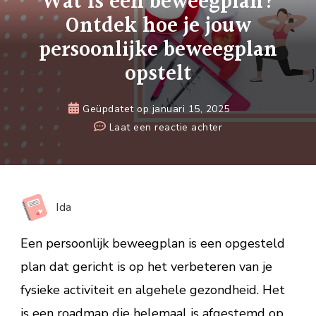
Wat is een beweegplan?
Ontdek hoe je jouw
persoonlijke beweegplan
opstelt
Geüpdatet op
januari 15, 2025
op
Laat een reactie achter
Wat
is
een
beweegplan?
Ida
Ontdek
hoe
Een persoonlijk beweegplan is een opgesteld
je
plan dat gericht is op het verbeteren van je
jouw
fysieke activiteit en algehele gezondheid. Het
persoonlijke
beweegplan
is een roadmap die helemaal is afgestemd op