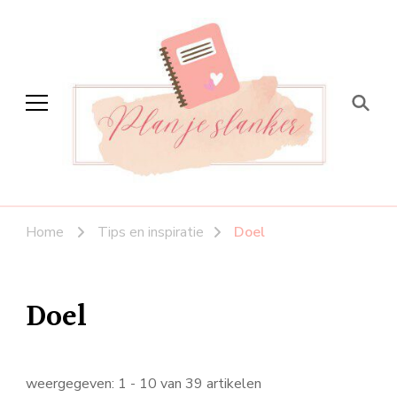
Plan je slanker
Stap voor stap vitaal
Home
Tips en inspiratie
Doel
Doel
weergegeven: 1 - 10 van 39 artikelen