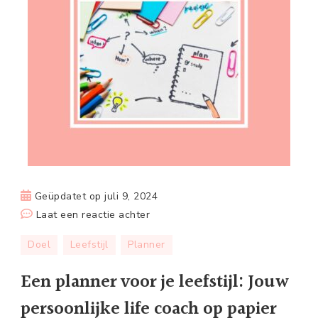
Geüpdatet op
juli 9, 2024
op
Laat een reactie achter
Een
Doel
Leefstijl
Planner
planner
voor
Een planner voor je leefstijl: Jouw
je
persoonlijke life coach op papier
leefstijl: