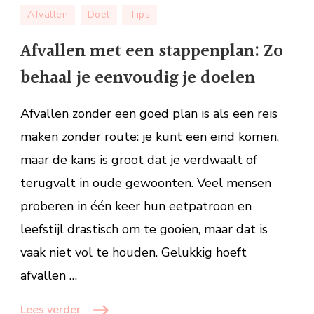
Afvallen
Afvallen
Doel
Tips
met
een
Afvallen met een stappenplan: Zo
stappenplan:
behaal je eenvoudig je doelen
Zo
behaal
Afvallen zonder een goed plan is als een reis
je
eenvoudig
maken zonder route: je kunt een eind komen,
je
maar de kans is groot dat je verdwaalt of
doelen
terugvalt in oude gewoonten. Veel mensen
proberen in één keer hun eetpatroon en
leefstijl drastisch om te gooien, maar dat is
vaak niet vol te houden. Gelukkig hoeft
afvallen …
Lees verder