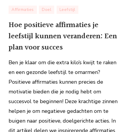
Hoe
Affirmaties
Doel
Leefstijl
positieve
affirmaties
Hoe positieve affirmaties je
je
leefstijl kunnen veranderen: Een
leefstijl
kunnen
plan voor succes
veranderen:
Een
Ben je klaar om die extra kilo’s kwijt te raken
plan
en een gezonde leefstijl te omarmen?
voor
Positieve affirmaties kunnen precies de
succes
motivatie bieden die je nodig hebt om
succesvol te beginnen! Deze krachtige zinnen
helpen je om negatieve gedachten om te
buigen naar positieve, doelgerichte acties. In
dit artikel delen we inspirerende affirmaties