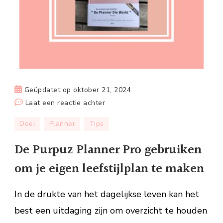
Geüpdatet op
oktober 21, 2024
op
Laat een reactie achter
De
Doel
Planner
Tips
Purpuz
Planner
De Purpuz Planner Pro gebruiken
Pro
om je eigen leefstijlplan te maken
gebruiken
om
In de drukte van het dagelijkse leven kan het
je
eigen
best een uitdaging zijn om overzicht te houden
leefstijlplan