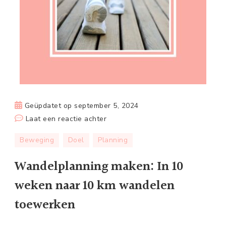
Geüpdatet op
september 5, 2024
op
Laat een reactie achter
Wandelplanning
Beweging
Doel
Planning
maken:
In
Wandelplanning maken: In 10
10
weken naar 10 km wandelen
weken
naar
toewerken
10
km