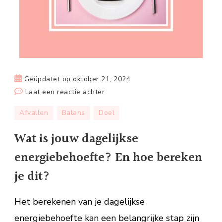
Geüpdatet op
oktober 21, 2024
op
Laat een reactie achter
Wat
Afvallen
Balans
Doel
is
jouw
Wat is jouw dagelijkse
dagelijkse
energiebehoefte? En hoe bereken
energiebehoefte?
En
je dit?
hoe
bereken
Het berekenen van je dagelijkse
je
energiebehoefte kan een belangrijke stap zijn
dit?