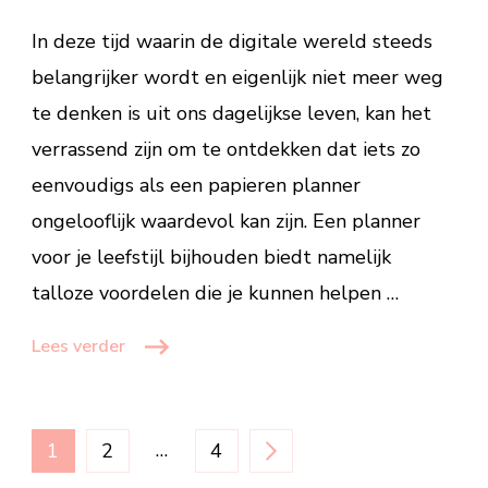
Jouw
In deze tijd waarin de digitale wereld steeds
persoonlijke
life
belangrijker wordt en eigenlijk niet meer weg
coach
te denken is uit ons dagelijkse leven, kan het
op
verrassend zijn om te ontdekken dat iets zo
papier
eenvoudigs als een papieren planner
ongelooflijk waardevol kan zijn. Een planner
voor je leefstijl bijhouden biedt namelijk
talloze voordelen die je kunnen helpen …
Lees verder
Berichten
PAGINA
PAGINA
…
PAGINA
1
2
4