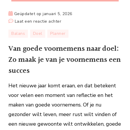
Geüpdatet op
januari 5, 2026
op
Laat een reactie achter
Van
Balans
Doel
Planner
goede
voornemens
Van goede voornemens naar doel:
naar
Zo maak je van je voornemens een
doel:
Zo
succes
maak
je
Het nieuwe jaar komt eraan, en dat betekent
van
voor velen een moment van reflectie en het
je
maken van goede voornemens. Of je nu
voornemens
een
gezonder wilt leven, meer rust wilt vinden of
succes
een nieuwe gewoonte wilt ontwikkelen, goede