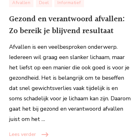
Afvallen
Doel
Informatief
en
verantwoord
Gezond en verantwoord afvallen:
afvallen:
Zo bereik je blijvend resultaat
Zo
bereik
Afvallen is een veelbesproken onderwerp.
je
blijvend
Iedereen wil graag een slanker lichaam, maar
resultaat
het liefst op een manier die ook goed is voor je
gezondheid. Het is belangrijk om te beseffen
dat snel gewichtsverlies vaak tijdelijk is en
soms schadelijk voor je lichaam kan zijn. Daarom
gaat het bij gezond en verantwoord afvallen
juist om het …
Lees verder