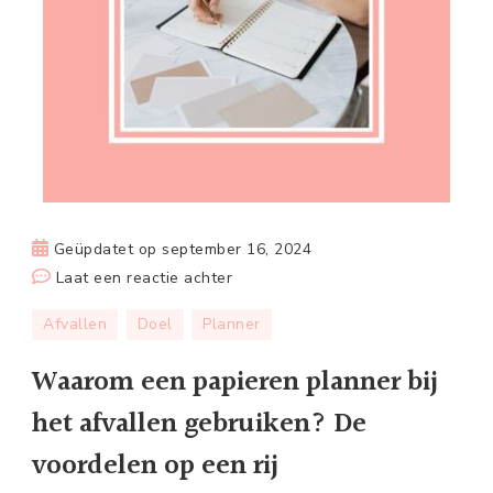
Geüpdatet op
september 16, 2024
op
Laat een reactie achter
Waarom
Afvallen
Doel
Planner
een
papieren
Waarom een papieren planner bij
planner
het afvallen gebruiken? De
bij
het
voordelen op een rij
afvallen