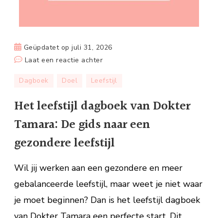
Geüpdatet op
juli 31, 2026
op
Laat een reactie achter
Het
Dagboek
Doel
Leefstijl
leefstijl
dagboek
Het leefstijl dagboek van Dokter
van
Tamara: De gids naar een
Dokter
Tamara:
gezondere leefstijl
De
gids
Wil jij werken aan een gezondere en meer
naar
gebalanceerde leefstijl, maar weet je niet waar
een
je moet beginnen? Dan is het leefstijl dagboek
gezondere
leefstijl
van Dokter Tamara een perfecte start. Dit