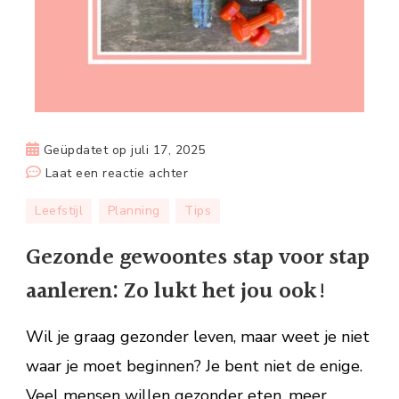
Geüpdatet op
juli 17, 2025
op
Laat een reactie achter
Gezonde
Leefstijl
Planning
Tips
gewoontes
stap
Gezonde gewoontes stap voor stap
voor
aanleren: Zo lukt het jou ook!
stap
aanleren:
Wil je graag gezonder leven, maar weet je niet
Zo
lukt
waar je moet beginnen? Je bent niet de enige.
het
Veel mensen willen gezonder eten, meer