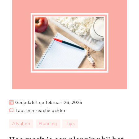
Geüpdatet op
februari 26, 2025
op
Laat een reactie achter
Hoe
Afvallen
Planning
Tips
maak
je