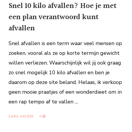
kilo
Snel 10 kilo afvallen? Hoe je met
afvallen?
een plan verantwoord kunt
Hoe
je
afvallen
met
een
Snel afvallen is een term waar veel mensen op
plan
zoeken, vooral als ze op korte termijn gewicht
verantwoord
willen verliezen. Waarschijnlijk wil jij ook graag
kunt
afvallen
zo snel mogelijk 10 kilo afvallen en ben je
daarom op deze site beland. Helaas, ik verkoop
geen mooie praatjes of een wonderdieet om in
een rap tempo af te vallen …
Lees verder