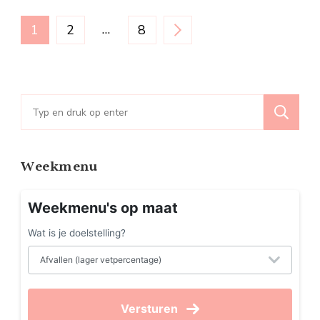
Berichten
PAGINA
PAGINA
…
PAGINA
1
2
8
paginering
Zoeken
naar:
Weekmenu
Weekmenu's op maat
Wat is je doelstelling?
Versturen