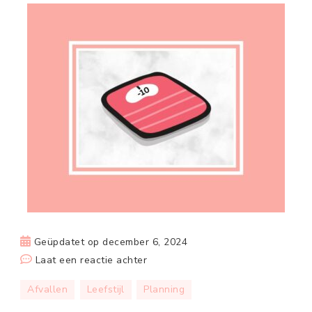
Geüpdatet op
december 6, 2024
op
Laat een reactie achter
Snel
Afvallen
Leefstijl
Planning
10