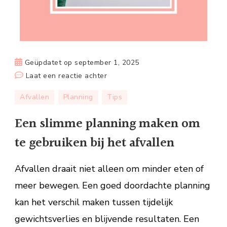
Geüpdatet op
september 1, 2025
op
Laat een reactie achter
Een
Afvallen
Planning
Tips
slimme
planning
Een slimme planning maken om
maken
te gebruiken bij het afvallen
om
te
Afvallen draait niet alleen om minder eten of
gebruiken
bij
meer bewegen. Een goed doordachte planning
het
kan het verschil maken tussen tijdelijk
afvallen
gewichtsverlies en blijvende resultaten. Een