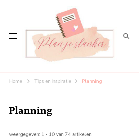
Plan je slanker
Stap voor stap vitaal
Home
Tips en inspiratie
Planning
Planning
weergegeven: 1 - 10 van 74 artikelen