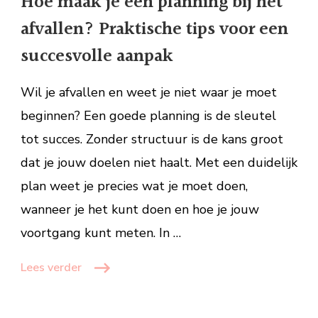
Hoe maak je een planning bij het
een
afvallen? Praktische tips voor een
planning
bij
succesvolle aanpak
het
afvallen?
Wil je afvallen en weet je niet waar je moet
Praktische
beginnen? Een goede planning is de sleutel
tips
tot succes. Zonder structuur is de kans groot
voor
een
dat je jouw doelen niet haalt. Met een duidelijk
succesvolle
plan weet je precies wat je moet doen,
aanpak
wanneer je het kunt doen en hoe je jouw
voortgang kunt meten. In …
Lees verder