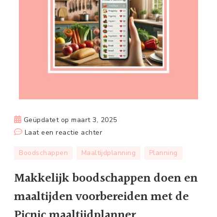
Geüpdatet op
maart 3, 2025
op
Laat een reactie achter
Makkelijk
Boodschappen
Maaltijdplanning
Planning
boodschappen
doen
Makkelijk boodschappen doen en
en
maaltijden voorbereiden met de
maaltijden
voorbereiden
Picnic maaltijdplanner