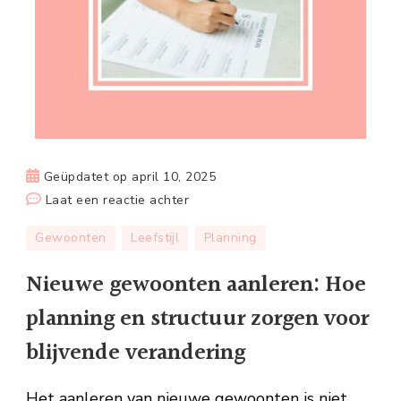
Geüpdatet op
april 10, 2025
op
Laat een reactie achter
Nieuwe
Gewoonten
Leefstijl
Planning
gewoonten
aanleren:
Nieuwe gewoonten aanleren: Hoe
Hoe
planning en structuur zorgen voor
planning
en
blijvende verandering
structuur
zorgen
Het aanleren van nieuwe gewoonten is niet