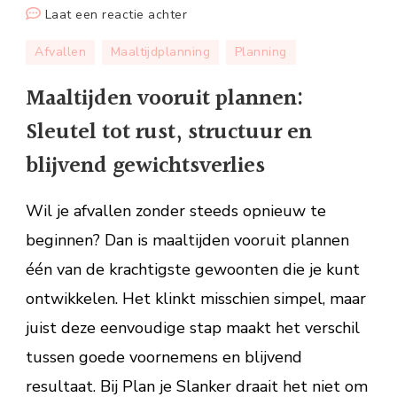
op
Laat een reactie achter
Maaltijden
Afvallen
Maaltijdplanning
Planning
vooruit
plannen:
Maaltijden vooruit plannen:
Sleutel
Sleutel tot rust, structuur en
tot
rust,
blijvend gewichtsverlies
structuur
en
Wil je afvallen zonder steeds opnieuw te
blijvend
beginnen? Dan is maaltijden vooruit plannen
gewichtsverlies
één van de krachtigste gewoonten die je kunt
ontwikkelen. Het klinkt misschien simpel, maar
juist deze eenvoudige stap maakt het verschil
tussen goede voornemens en blijvend
resultaat. Bij Plan je Slanker draait het niet om