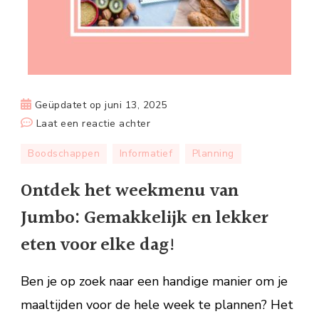
Geüpdatet op
juni 13, 2025
op
Laat een reactie achter
Ontdek
Boodschappen
Informatief
Planning
het
weekmenu
Ontdek het weekmenu van
van
Jumbo: Gemakkelijk en lekker
Jumbo:
Gemakkelijk
eten voor elke dag!
en
lekker
Ben je op zoek naar een handige manier om je
eten
maaltijden voor de hele week te plannen? Het
voor