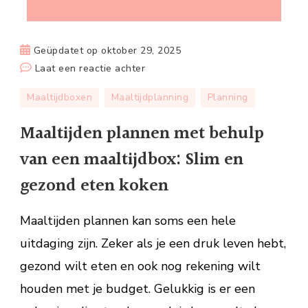
Geüpdatet op
oktober 29, 2025
op
Laat een reactie achter
Maaltijden
Maaltijdboxen
Maaltijdplanning
Planning
plannen
met
Maaltijden plannen met behulp
behulp
van een maaltijdbox: Slim en
van
een
gezond eten koken
maaltijdbox:
Slim
Maaltijden plannen kan soms een hele
en
uitdaging zijn. Zeker als je een druk leven hebt,
gezond
gezond wilt eten en ook nog rekening wilt
eten
koken
houden met je budget. Gelukkig is er een