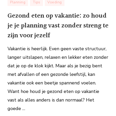
Planning
Tips
Voeding
eten
op
Gezond eten op vakantie: zo houd
vakantie:
je je planning vast zonder streng te
zo
houd
zijn voor jezelf
je
je
Vakantie is heerlijk. Even geen vaste structuur,
planning
langer uitslapen, relaxen en lekker eten zonder
vast
dat je op de klok kijkt. Maar als je bezig bent
zonder
streng
met afvallen of een gezonde leefstijl, kan
te
vakantie ook een beetje spannend voelen.
zijn
Want hoe houd je gezond eten op vakantie
voor
jezelf
vast als alles anders is dan normaal? Het
goede …