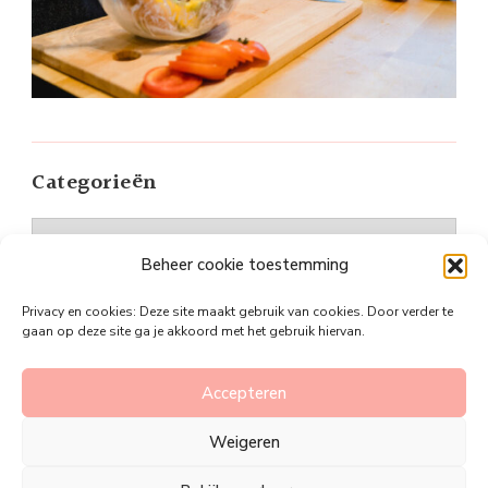
Categorieën
Categorieën
Beheer cookie toestemming
Privacy en cookies: Deze site maakt gebruik van cookies. Door verder te
gaan op deze site ga je akkoord met het gebruik hiervan.
©Plan je slanker
Vandana Lite | Ontwikkeld door
Accepteren
Blossom Themes
. Mogelijk gemaakt door
WordPress
.
Weigeren
Privacy policy