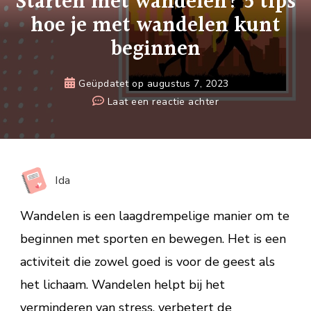
Starten met wandelen? 5 tips
hoe je met wandelen kunt
beginnen
Geüpdatet op
augustus 7, 2023
op
Laat een reactie achter
Starten
met
wandelen?
5
Ida
tips
hoe
Wandelen is een laagdrempelige manier om te
je
beginnen met sporten en bewegen. Het is een
met
activiteit die zowel goed is voor de geest als
wandelen
kunt
het lichaam. Wandelen helpt bij het
beginnen
verminderen van stress, verbetert de