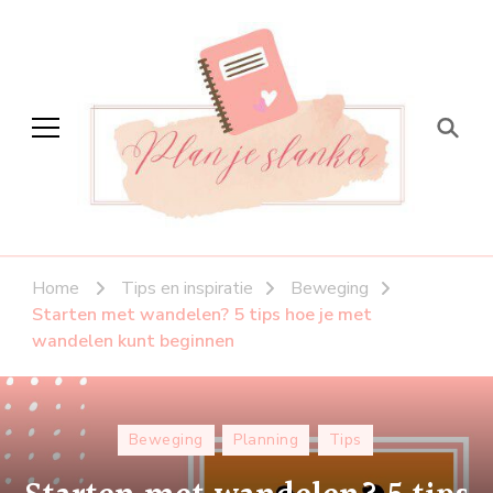
Plan je slanker
Stap voor stap vitaal
Home
Tips en inspiratie
Beweging
Starten met wandelen? 5 tips hoe je met
wandelen kunt beginnen
Beweging
Planning
Tips