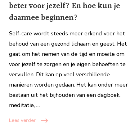
beter voor jezelf? En hoe kun je
zorg
je
daarmee beginnen?
beter
voor
Self-care wordt steeds meer erkend voor het
jezelf?
behoud van een gezond lichaam en geest. Het
En
gaat om het nemen van de tijd en moeite om
hoe
kun
voor jezelf te zorgen en je eigen behoeften te
je
vervullen. Dit kan op veel verschillende
daarmee
manieren worden gedaan. Het kan onder meer
beginnen?
bestaan uit het bijhouden van een dagboek,
meditatie, …
Lees verder