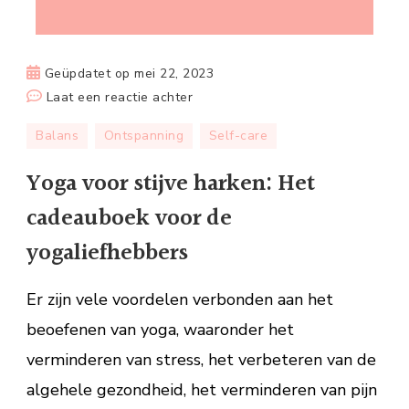
Geüpdatet op
mei 22, 2023
op
Laat een reactie achter
Yoga
Balans
Ontspanning
Self-care
voor
stijve
Yoga voor stijve harken: Het
harken:
cadeauboek voor de
Het
cadeauboek
yogaliefhebbers
voor
de
Er zijn vele voordelen verbonden aan het
yogaliefhebbers
beoefenen van yoga, waaronder het
verminderen van stress, het verbeteren van de
algehele gezondheid, het verminderen van pijn