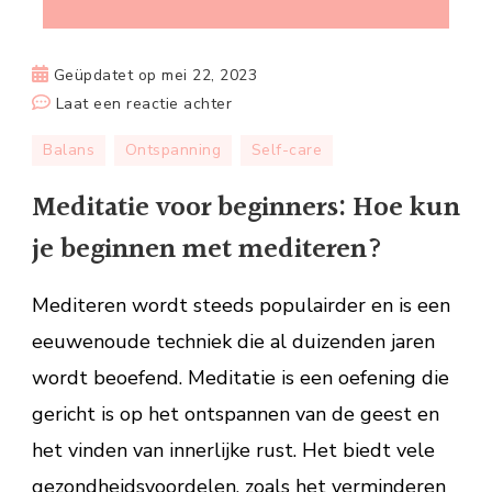
Geüpdatet op
mei 22, 2023
op
Laat een reactie achter
Meditatie
Balans
Ontspanning
Self-care
voor
beginners:
Meditatie voor beginners: Hoe kun
Hoe
je beginnen met mediteren?
kun
je
Mediteren wordt steeds populairder en is een
beginnen
met
eeuwenoude techniek die al duizenden jaren
mediteren?
wordt beoefend. Meditatie is een oefening die
gericht is op het ontspannen van de geest en
het vinden van innerlijke rust. Het biedt vele
gezondheidsvoordelen, zoals het verminderen