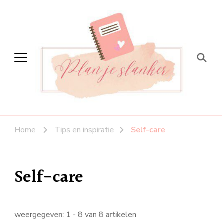
Plan je slanker
Stap voor stap vitaal
Home
Tips en inspiratie
Self-care
Self-care
weergegeven: 1 - 8 van 8 artikelen