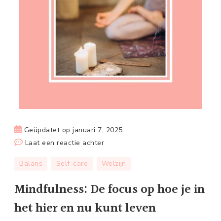
Geüpdatet op
januari 7, 2025
op
Laat een reactie achter
Mindfulness:
Balans
Self-care
Welzijn
De
focus
Mindfulness: De focus op hoe je in
op
het hier en nu kunt leven
hoe
je