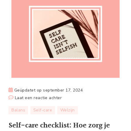
Geüpdatet op
september 17, 2024
op
Laat een reactie achter
Self-
Balans
Self-care
Welzijn
care
checklist:
Self-care checklist: Hoe zorg je
Hoe