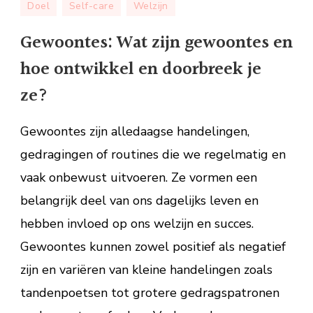
Doel
Self-care
Welzijn
Wat
zijn
Gewoontes: Wat zijn gewoontes en
gewoontes
hoe ontwikkel en doorbreek je
en
hoe
ze?
ontwikkel
en
Gewoontes zijn alledaagse handelingen,
doorbreek
gedragingen of routines die we regelmatig en
je
vaak onbewust uitvoeren. Ze vormen een
ze?
belangrijk deel van ons dagelijks leven en
hebben invloed op ons welzijn en succes.
Gewoontes kunnen zowel positief als negatief
zijn en variëren van kleine handelingen zoals
tandenpoetsen tot grotere gedragspatronen