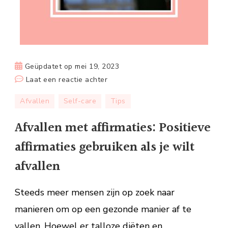
Geüpdatet op
mei 19, 2023
op
Laat een reactie achter
Afvallen
Afvallen
Self-care
Tips
met
affirmaties:
Afvallen met affirmaties: Positieve
Positieve
affirmaties gebruiken als je wilt
affirmaties
gebruiken
afvallen
als
je
Steeds meer mensen zijn op zoek naar
wilt
manieren om op een gezonde manier af te
afvallen
vallen. Hoewel er talloze diëten en