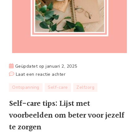
Geüpdatet op
januari 2, 2025
op
Laat een reactie achter
Self-
Ontspanning
Self-care
Zelfzorg
care
tips:
Self-care tips: Lijst met
Lijst
voorbeelden om beter voor jezelf
met
voorbeelden
te zorgen
om
beter