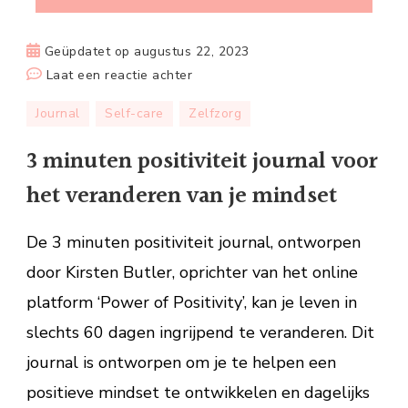
Geüpdatet op
augustus 22, 2023
op
Laat een reactie achter
3
Journal
Self-care
Zelfzorg
minuten
positiviteit
3 minuten positiviteit journal voor
journal
het veranderen van je mindset
voor
het
De 3 minuten positiviteit journal, ontworpen
veranderen
van
door Kirsten Butler, oprichter van het online
je
platform ‘Power of Positivity’, kan je leven in
mindset
slechts 60 dagen ingrijpend te veranderen. Dit
journal is ontworpen om je te helpen een
positieve mindset te ontwikkelen en dagelijks