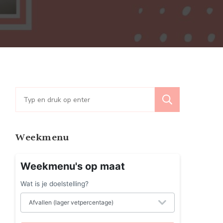
ga
or
jve
rken:
t
deauboek
or
Zoeken
naar:
galiefhebbers
Weekmenu
Weekmenu's op maat
Wat is je doelstelling?