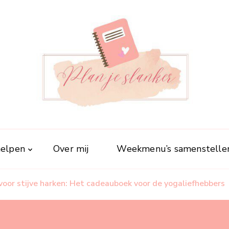
Plan je slanker
Stap voor stap vitaal
 helpen
Over mij
Weekmenu’s samenstelle
voor stijve harken: Het cadeauboek voor de yogaliefhebbers