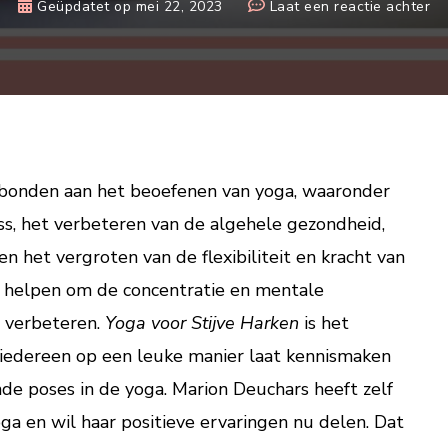
op
Geüpdatet op
mei 22, 2023
Laat een reactie achter
Yo
vo
sti
ha
He
ca
vo
erbonden aan het beoefenen van yoga, waaronder
de
ss, het verbeteren van de algehele gezondheid,
yo
n het vergroten van de flexibiliteit en kracht van
k helpen om de concentratie en mentale
e verbeteren.
Yoga voor Stijve Harken
is het
iedereen op een leuke manier laat kennismaken
 poses in de yoga. Marion Deuchars heeft zelf
ga en wil haar positieve ervaringen nu delen. Dat