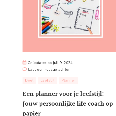
Geüpdatet op
juli 9, 2024
op
Laat een reactie achter
Een
Doel
Leefstijl
Planner
planner
voor
Een planner voor je leefstijl:
je
Jouw persoonlijke life coach op
leefstijl:
Jouw
papier