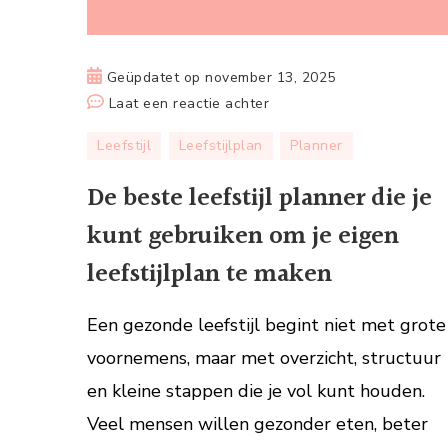
Geüpdatet op
november 13, 2025
op
Laat een reactie achter
De
Leefstijl
Leefstijlplan
Planner
beste
leefstijl
De beste leefstijl planner die je
planner
kunt gebruiken om je eigen
die
je
leefstijlplan te maken
kunt
gebruiken
Een gezonde leefstijl begint niet met grote
om
voornemens, maar met overzicht, structuur
je
en kleine stappen die je vol kunt houden.
eigen
leefstijlplan
Veel mensen willen gezonder eten, beter
te