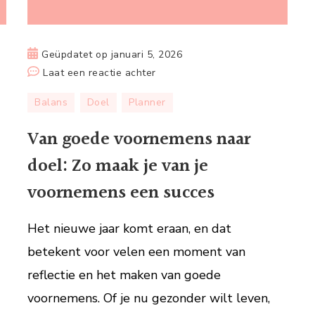
Geüpdatet op
januari 5, 2026
op
Laat een reactie achter
Van
Balans
Doel
Planner
goede
voornemens
Van goede voornemens naar
naar
doel: Zo maak je van je
doel:
Zo
voornemens een succes
maak
je
Het nieuwe jaar komt eraan, en dat
van
betekent voor velen een moment van
je
reflectie en het maken van goede
voornemens
een
voornemens. Of je nu gezonder wilt leven,
succes