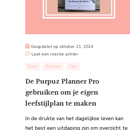
Geüpdatet op
oktober 21, 2024
op
Laat een reactie achter
De
Doel
Planner
Tips
Purpuz
Planner
De Purpuz Planner Pro
Pro
gebruiken om je eigen
gebruiken
om
leefstijlplan te maken
je
eigen
In de drukte van het dagelijkse leven kan
leefstijlplan
het best een uitdaging zijn om overzicht te
te