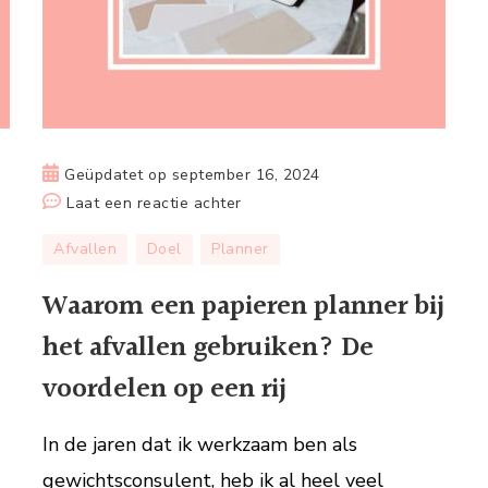
Geüpdatet op
september 16, 2024
op
Laat een reactie achter
Waarom
Afvallen
Doel
Planner
een
papieren
Waarom een papieren planner bij
planner
het afvallen gebruiken? De
bij
het
voordelen op een rij
afvallen
gebruiken?
In de jaren dat ik werkzaam ben als
De
gewichtsconsulent, heb ik al heel veel
voordelen