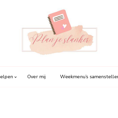
Plan je slanker
Stap voor stap vitaal
 helpen
Over mij
Weekmenu’s samenstelle