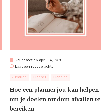
Geüpdatet op
april 14, 2026
op
Laat een reactie achter
Hoe
Afvallen
Planner
Planning
een
planner
Hoe een planner jou kan helpen
jou
om je doelen rondom afvallen te
kan
helpen
bereiken