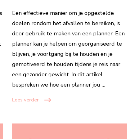
om
je
s
Een effectieve manier om je opgestelde
doelen
doelen rondom het afvallen te bereiken, is
rondom
door gebruik te maken van een planner. Een
afvallen
te
t
planner kan je helpen om georganiseerd te
bereiken
blijven, je voortgang bij te houden en je
gemotiveerd te houden tijdens je reis naar
een gezonder gewicht. In dit artikel
bespreken we hoe een planner jou …
Lees verder