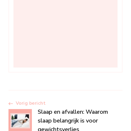
Berichtnavigatie
Vorig bericht
Slaap en afvallen: Waarom
slaap belangrijk is voor
gewichtsverlies