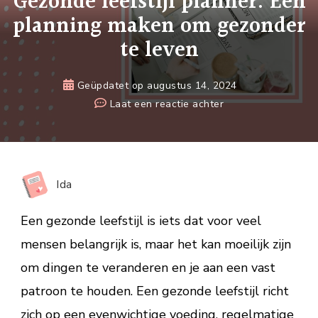
Gezonde leefstijl planner: Een
planning maken om gezonder
te leven
Geüpdatet op
augustus 14, 2024
op
Laat een reactie achter
Gezonde
leefstijl
planner:
Een
Ida
planning
maken
Een gezonde leefstijl is iets dat voor veel
om
mensen belangrijk is, maar het kan moeilijk zijn
gezonder
om dingen te veranderen en je aan een vast
te
leven
patroon te houden. Een gezonde leefstijl richt
zich op een evenwichtige voeding, regelmatige