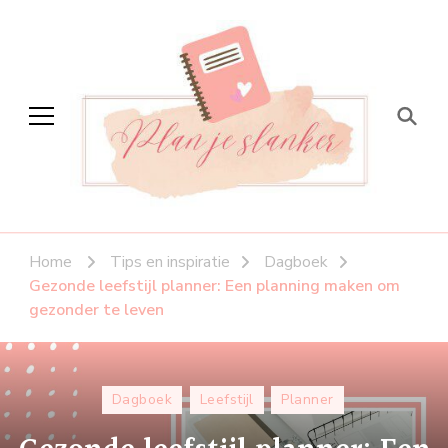
Plan je slanker
Stap voor stap vitaal
Home
Tips en inspiratie
Dagboek
Gezonde leefstijl planner: Een planning maken om
gezonder te leven
Dagboek
Leefstijl
Planner