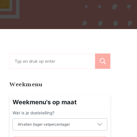
rust
jgen
r
nnen:
iet
Zoeken
naar:
e
Weekmenu
ltijd
Weekmenu's op maat
Wat is je doelstelling?