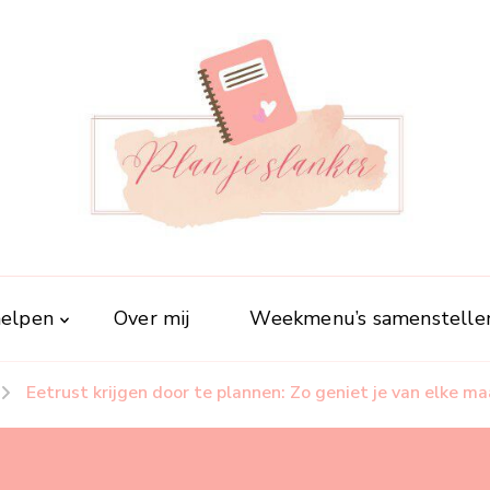
Plan je slanker
Stap voor stap vitaal
 helpen
Over mij
Weekmenu’s samenstelle
Eetrust krijgen door te plannen: Zo geniet je van elke ma