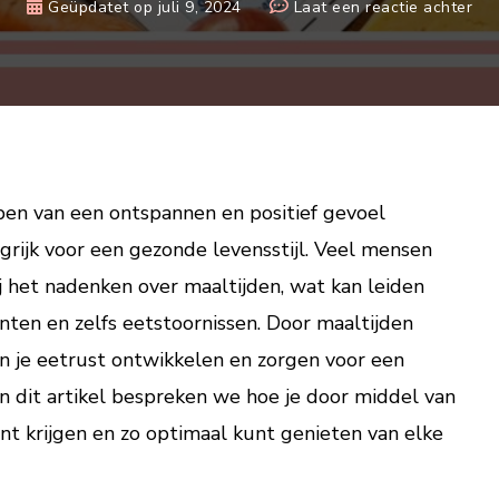
op
Geüpdatet op
juli 9, 2024
Laat een reactie achter
Eet
kri
doo
te
pla
Zo
gen
ben van een ontspannen en positief gevoel
je
grijk voor een gezonde levensstijl. Veel mensen
van
ij het nadenken over maaltijden, wat kan leiden
elk
en en zelfs eetstoornissen. Door maaltijden
maa
un je eetrust ontwikkelen en zorgen voor een
n dit artikel bespreken we hoe je door middel van
nt krijgen en zo optimaal kunt genieten van elke