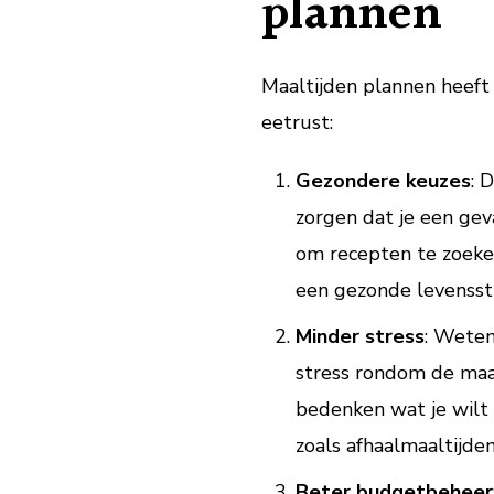
plannen
Maaltijden plannen heeft 
eetrust:
Gezondere keuzes
: 
zorgen dat je een gev
om recepten te zoeken
een gezonde levensstij
Minder stress
: Weten
stress rondom de maal
bedenken wat je wilt 
zoals afhaalmaaltijde
Beter budgetbeheer