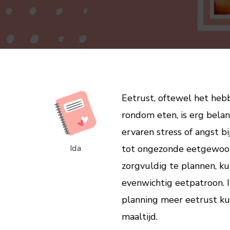
Eetrust, oftewel het heb
rondom eten, is erg belan
ervaren stress of angst b
Ida
tot ongezonde eetgewoont
zorgvuldig te plannen, k
evenwichtig eetpatroon. I
planning meer eetrust ku
maaltijd.