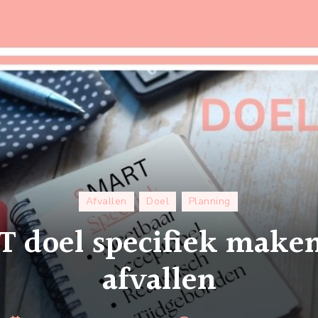
Afvallen
Doel
Planning
doel specifiek maken 
afvallen