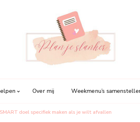
Plan je slanker
Stap voor stap vitaal
 helpen
Over mij
Weekmenu’s samenstelle
SMART doel specifiek maken als je wilt afvallen