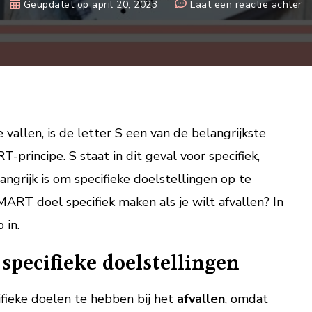
o
Geüpdatet op
april 20, 2023
Laat een reactie achter
E
S
do
sp
m
al
je
 vallen, is de letter S een van de belangrijkste
wi
principe. S staat in dit geval voor specifiek,
af
ngrijk is om specifieke doelstellingen op te
MART doel specifiek maken als je wilt afvallen? In
 in.
specifieke doelstellingen
ifieke doelen te hebben bij het
afvallen
, omdat