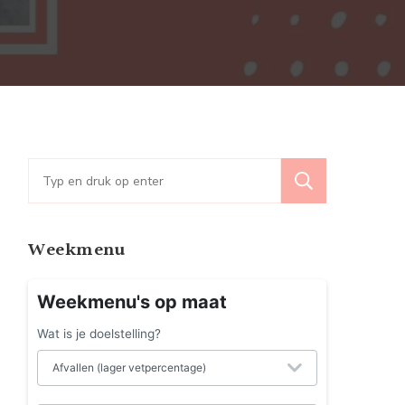
p
en
MART
el
ecifiek
aken
s
Zoeken
lt
naar:
vallen
Weekmenu
Weekmenu's op maat
Wat is je doelstelling?