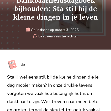
Dankbaarheidsdagboek
bijhouden: Sta stil bij de
kleine dingen in je leven
Geüpdatet op
maart 3, 2025
op
Laat een reactie achter
Dankbaarheidsdag
bijhouden:
Sta
stil
Ida
bij
de
Sta jij wel eens stil bij de kleine dingen die je
kleine
dag mooier maken? In onze drukke levens
dingen
vergeten we vaak hoe belangrijk het is om
in
je
dankbaar te zijn. We streven naar meer, beter
leven
en groter, terwijl de sleutel tot geluk vaak al