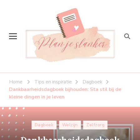
Plan je slanker
Stap voor stap vitaal
Home
Tips en inspiratie
Dagboek
Dankbaarheidsdagboek bijhouden: Sta stil bij de
kleine dingen in je leven
Dagboek
Welzijn
Zelfzorg