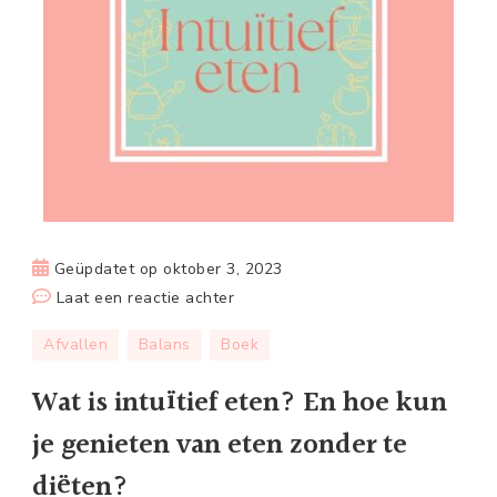
Geüpdatet op
oktober 3, 2023
op
Laat een reactie achter
Wat
Afvallen
Balans
Boek
is
intuïtief
Wat is intuïtief eten? En hoe kun
eten?
je genieten van eten zonder te
En
hoe
diëten?