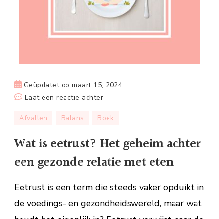
Geüpdatet op
maart 15, 2024
op
Laat een reactie achter
Wat
Afvallen
Balans
Boek
is
eetrust?
Wat is eetrust? Het geheim achter
Het
een gezonde relatie met eten
geheim
achter
Eetrust is een term die steeds vaker opduikt in
een
gezonde
de voedings- en gezondheidswereld, maar wat
relatie