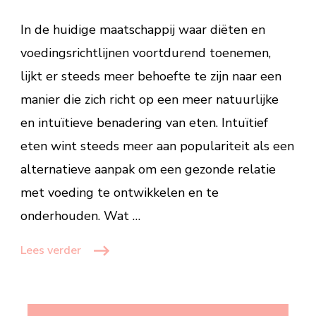
kun
je
In de huidige maatschappij waar diëten en
genieten
voedingsrichtlijnen voortdurend toenemen,
van eten zonder
lijkt er steeds meer behoefte te zijn naar een
te
diëten?
manier die zich richt op een meer natuurlijke
en intuïtieve benadering van eten. Intuïtief
eten wint steeds meer aan populariteit als een
alternatieve aanpak om een ​​gezonde relatie
met voeding te ontwikkelen en te
onderhouden. Wat …
Lees verder