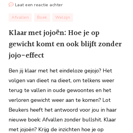
op
Laat een reactie achter
Klaar
Afvallen
Boek
Welzijn
met
jojoën:
Klaar met jojoën: Hoe je op
Hoe
gewicht komt en ook blijft zonder
je
op
jojo-effect
gewicht
komt
Ben jij klaar met het eindeloze gejojo? Het
en
volgen van dieet na dieet, om telkens weer
ook
terug te vallen in oude gewoontes en het
blijft
zonder
verloren gewicht weer aan te komen? Lot
jojo-
Beukers heeft het antwoord voor jou in haar
effect
nieuwe boek: Afvallen zonder bullshit. Klaar
met jojoën? Krijg de inzichten hoe je op