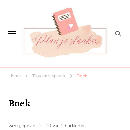
Plan je slanker
Stap voor stap vitaal
Home
Tips en inspiratie
Boek
Boek
weergegeven: 1 - 10 van 13 artikelen