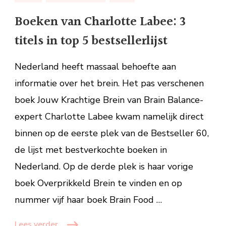
Charlotte
Boeken van Charlotte Labee: 3
Labee:
titels in top 5 bestsellerlijst
3
titels
Nederland heeft massaal behoefte aan
in
top
informatie over het brein. Het pas verschenen
5
boek Jouw Krachtige Brein van Brain Balance-
bestsellerlijst
expert Charlotte Labee kwam namelijk direct
binnen op de eerste plek van de Bestseller 60,
de lijst met bestverkochte boeken in
Nederland. Op de derde plek is haar vorige
boek Overprikkeld Brein te vinden en op
nummer vijf haar boek Brain Food …
Lees verder