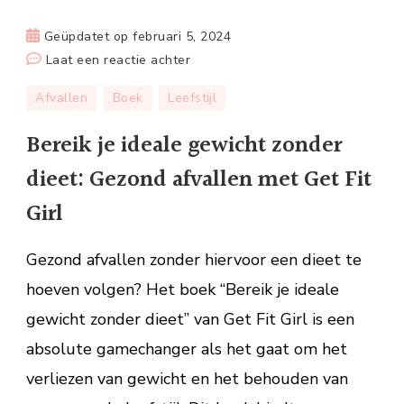
Geüpdatet op
februari 5, 2024
op
Laat een reactie achter
Bereik
Afvallen
Boek
Leefstijl
je
ideale
Bereik je ideale gewicht zonder
gewicht
dieet: Gezond afvallen met Get Fit
zonder
dieet:
Girl
Gezond
afvallen
Gezond afvallen zonder hiervoor een dieet te
met
hoeven volgen? Het boek “Bereik je ideale
Get
gewicht zonder dieet” van Get Fit Girl is een
Fit
Girl
absolute gamechanger als het gaat om het
verliezen van gewicht en het behouden van