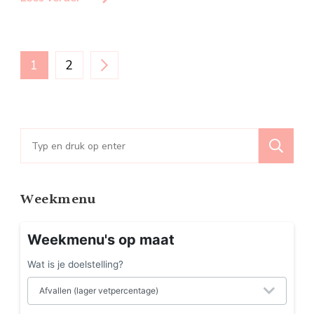
Berichten
PAGINA
PAGINA
1
2
paginering
Zoeken
naar:
Weekmenu
Weekmenu's op maat
Wat is je doelstelling?