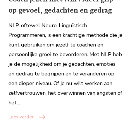
NLP:
op gevoel, gedachten en gedrag
Meer
grip
NLP, oftewel Neuro-Linguïstisch
op
gevoel,
Programmeren, is een krachtige methode die je
gedachten
kunt gebruiken om jezelf te coachen en
en
persoonlijke groei te bevorderen. Met NLP heb
gedrag
je de mogelijkheid om je gedachten, emoties
en gedrag te begrijpen en te veranderen op
een dieper niveau. Of je nu wilt werken aan
zelfvertrouwen, het overwinnen van angsten of
het …
Lees verder