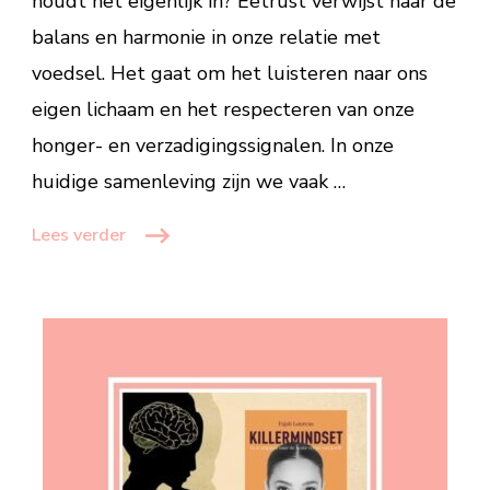
houdt het eigenlijk in? Eetrust verwijst naar de
met
balans en harmonie in onze relatie met
eten
voedsel. Het gaat om het luisteren naar ons
eigen lichaam en het respecteren van onze
honger- en verzadigingssignalen. In onze
huidige samenleving zijn we vaak …
Lees verder