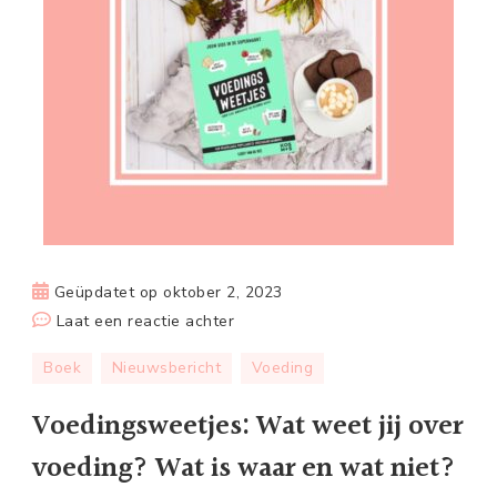
Geüpdatet op
oktober 2, 2023
op
Laat een reactie achter
Voedingsweetjes:
Boek
Nieuwsbericht
Voeding
Wat
weet
Voedingsweetjes: Wat weet jij over
jij
voeding? Wat is waar en wat niet?
over
voeding?