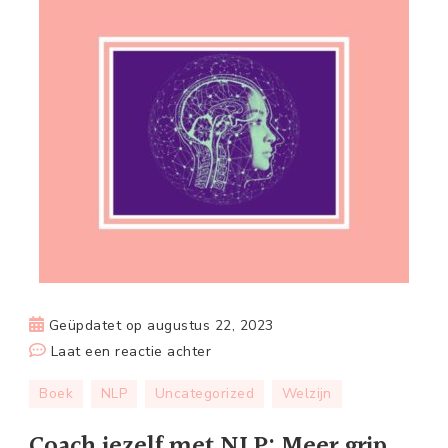
Geüpdatet op
augustus 22, 2023
op
Laat een reactie achter
Coach
Boek
NLP
Uncategorized
Welzijn
jezelf
met
Coach jezelf met NLP: Meer grip