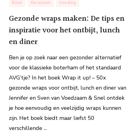
Boek
Recepten
Voeding
wraps
maken:
Gezonde wraps maken: De tips en
De
inspiratie voor het ontbijt, lunch
tips
en
en diner
inspiratie
voor
Ben je op zoek naar een gezonder alternatief
het
voor de klassieke boterham of het standaard
ontbijt,
AVG’tje? In het boek Wrap it up! – 50x
lunch
en
gezonde wraps voor ontbijt, lunch en diner van
diner
Jennifer en Sven van Voedzaam & Snel ontdek
je hoe eenvoudig en veelzijdig wraps kunnen
zijn. Het boek biedt maar liefst 50
verschillende …