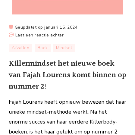
Geüpdatet op
januari 15, 2024
op
Laat een reactie achter
Killermindset
Afvallen
Boek
Mindset
het
nieuwe
Killermindset het nieuwe boek
boek
van Fajah Lourens komt binnen op
van
Fajah
nummer 2!
Lourens
komt
Fajah Lourens heeft opnieuw bewezen dat haar
binnen
unieke mindset-methode werkt. Na het
op
enorme succes van haar eerdere Killerbody-
nummer
2!
boeken, is het haar gelukt om op nummer 2