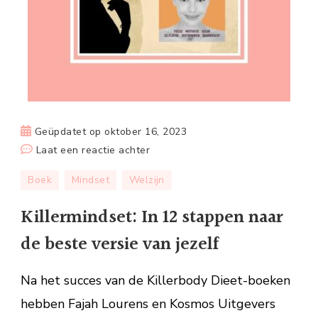
Geüpdatet op
oktober 16, 2023
op
Laat een reactie achter
Killermindset:
Boek
Mindset
Welzijn
In
12
Killermindset: In 12 stappen naar
stappen
de beste versie van jezelf
naar
de
Na het succes van de Killerbody Dieet-boeken
beste
versie
hebben Fajah Lourens en Kosmos Uitgevers
van