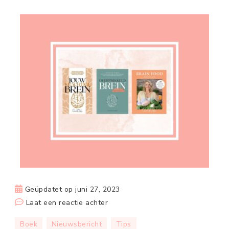
Geüpdatet op
juni 27, 2023
op
Laat een reactie achter
Boeken
Boek
Nieuwsbericht
Tips
van