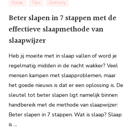
Slaap
Tips
Zelfzorg
slapen
in
Beter slapen in 7 stappen met de
7
effectieve slaapmethode van
stappen
met
slaapwijzer
de
effectieve
Heb jij moeite met in slaap vallen of word je
slaapmethode
regelmatig midden in de nacht wakker? Veel
van
mensen kampen met slaapproblemen, maar
slaapwijzer
het goede nieuws is dat er een oplossing is. De
sleutel tot beter slapen ligt namelijk binnen
handbereik met de methode van slaapwijzer:
Beter slapen in 7 stappen. Wat is slaap? Slaap
is …