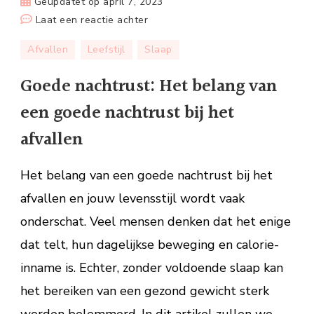
Geüpdatet op
april 7, 2023
op
Laat een reactie achter
Goede
Afvallen
Leefstijl
Slaap
nachtrust:
Het
Goede nachtrust: Het belang van
belang
een goede nachtrust bij het
van
een
afvallen
goede
nachtrust
Het belang van een goede nachtrust bij het
bij
afvallen en jouw levensstijl wordt vaak
het
onderschat. Veel mensen denken dat het enige
afvallen
dat telt, hun dagelijkse beweging en calorie-
inname is. Echter, zonder voldoende slaap kan
het bereiken van een gezond gewicht sterk