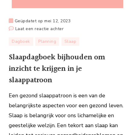
Geüpdatet op
mei 12, 2023
op
Laat een reactie achter
Slaapdagboek
Dagboek
Planning
Slaap
bijhouden
om
Slaapdagboek bijhouden om
inzicht
inzicht te krijgen in je
te
krijgen
slaappatroon
in
je
Een gezond slaappatroon is een van de
slaappatroon
belangrijkste aspecten voor een gezond leven.
Slaap is belangrijk voor ons lichamelijke en
geestelijke welzijn. Een tekort aan slaap kan