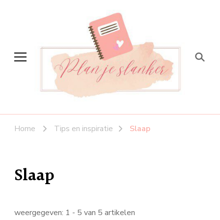
Plan je slanker
Stap voor stap vitaal
Home
Tips en inspiratie
Slaap
Slaap
weergegeven: 1 - 5 van 5 artikelen