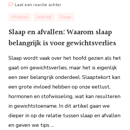
op
Laat een reactie achter
Slaap
Afvallen
Leefstijl
Slaap
en
afvallen:
Slaap en afvallen: Waarom slaap
Waarom
belangrijk is voor gewichtsverlies
slaap
belangrijk
Slaap wordt vaak over het hoofd gezien als het
is
voor
gaat om gewichtsverlies, maar het is eigenlijk
gewichtsverlies
een zeer belangrijk onderdeel. Slaaptekort kan
een grote invloed hebben op onze eetlust,
hormonen en stofwisseling, wat kan resulteren
in gewichtstoename. In dit artikel gaan we
dieper in op de relatie tussen slaap en afvallen
en geven we tips …