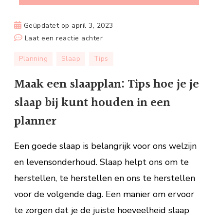
Geüpdatet op
april 3, 2023
op
Laat een reactie achter
Maak
Planning
Slaap
Tips
een
slaapplan:
Maak een slaapplan: Tips hoe je je
Tips
slaap bij kunt houden in een
hoe
je
planner
je
slaap
Een goede slaap is belangrijk voor ons welzijn
bij
en levensonderhoud. Slaap helpt ons om te
kunt
herstellen, te herstellen en ons te herstellen
houden
in
voor de volgende dag. Een manier om ervoor
een
te zorgen dat je de juiste hoeveelheid slaap
planner