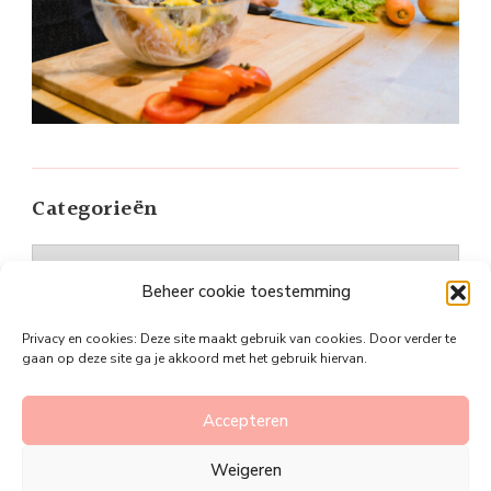
Categorieën
Categorieën
Beheer cookie toestemming
Privacy en cookies: Deze site maakt gebruik van cookies. Door verder te
gaan op deze site ga je akkoord met het gebruik hiervan.
©Plan je slanker
Vandana Lite | Ontwikkeld door
Accepteren
Blossom Themes
. Mogelijk gemaakt door
WordPress
.
Weigeren
Privacy policy