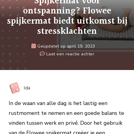
Spijkermat voor
ontspanning? Flowee
spijkermat biedt uitkomst bij
stressklachten
Geüpdatet op
april 19, 2023
op
Laat een reactie achter
Spijkermat
voor
ontspanning?
Flowee
Ida
spijkermat
biedt
In de waan van alle dag is het lastig een
uitkomst
rustmoment te nemen en een goede balans te
bij
vinden tussen werk en privé. Door het gebruik
stressklachten
van de Flowee spijkermat creëer je een