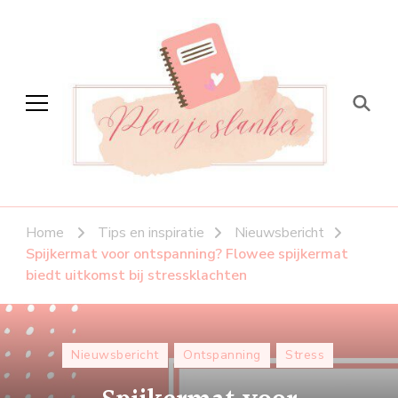
Plan je slanker
Stap voor stap vitaal
Home
Tips en inspiratie
Nieuwsbericht
Spijkermat voor ontspanning? Flowee spijkermat
biedt uitkomst bij stressklachten
Nieuwsbericht
Ontspanning
Stress