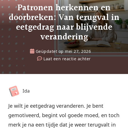
Patronen herkennen en
doorbreken: Van terugval in
eetgedrag naar blijvende
verandering
Geüpdatet op
mei 27, 2026
op
Laat een reactie achter
Patronen
herkennen
en
doorbreken:
Ida
Van
terugval
Je wilt je eetgedrag veranderen. Je bent
in
gemotiveerd, begint vol goede moed, en toch
eetgedrag
merk je na een tijdje dat je weer terugvalt in
naar