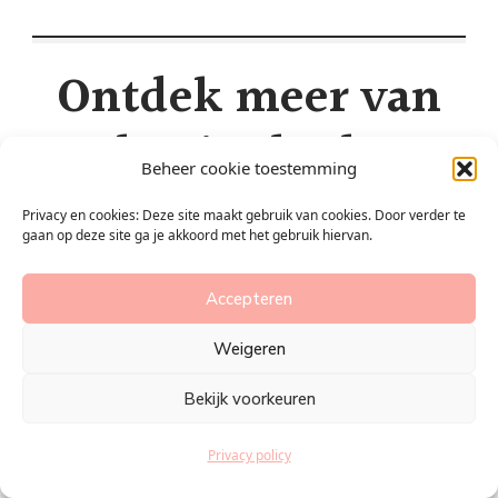
Ontdek meer van
Plan je slanker
Beheer cookie toestemming
Abonneer je om de nieuwste berichten naar je e-mail te
Privacy en cookies: Deze site maakt gebruik van cookies. Door verder te
gaan op deze site ga je akkoord met het gebruik hiervan.
laten verzenden.
Typ je e-mail...
Abonneren
Accepteren
Weigeren
Bekijk voorkeuren
Privacy policy
GEEF EEN REACTIE