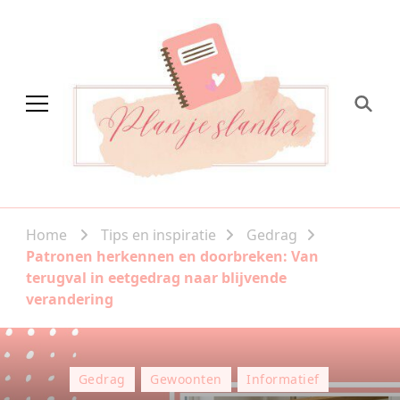
Plan je slanker
Stap voor stap vitaal
Home
Tips en inspiratie
Gedrag
Patronen herkennen en doorbreken: Van
terugval in eetgedrag naar blijvende
verandering
Gedrag
Gewoonten
Informatief