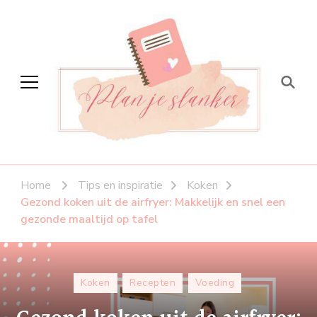
Plan je slanker
Stap voor stap vitaal
Home
Tips en inspiratie
Koken
Gezond koken uit de airfryer: Makkelijk en snel een
gezonde maaltijd op tafel
Koken
Recepten
Voeding