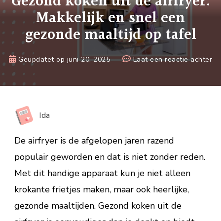
Gezond koken uit de airfryer:
Makkelijk en snel een
gezonde maaltijd op tafel
op
Geüpdatet op
juni 20, 2025
Laat een reactie achter
Ge
ko
uit
de
Ida
air
Ma
De airfryer is de afgelopen jaren razend
en
populair geworden en dat is niet zonder reden.
sn
Met dit handige apparaat kun je niet alleen
ee
ge
krokante frietjes maken, maar ook heerlijke,
ma
gezonde maaltijden. Gezond koken uit de
op